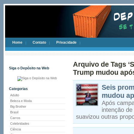
Home
Contato
Privacidade
Arquivo de Tags 
Siga o Depósito na Web
Trump mudou após 
Seis pro
Categorias
mudou apó
Adulto
Beleza e Moda
Após campan
Big Brother
intenção de
Brasil
suavizou outras prop
Carros
Celebridades
Ciência