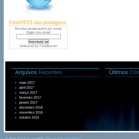
Feed RSS das postagens
Receba atualizações por email.
Digite seu email:
Delivered by
FeedBurner
Arquivos
Recentes
Últimos
Com
maio 2017
abril 2017
março 2017
fevereiro 2017
janeiro 2017
dezembro 2016
novembro 2016
outubro 2016