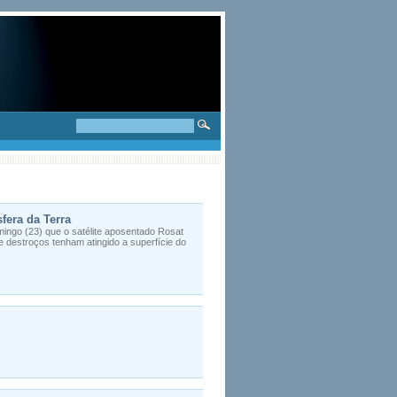
fera da Terra
ingo (23) que o satélite aposentado Rosat
 destroços tenham atingido a superfície do