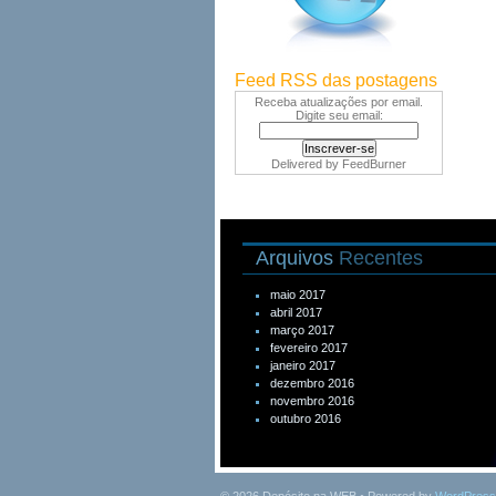
Feed RSS das postagens
Receba atualizações por email.
Digite seu email:
Delivered by
FeedBurner
Arquivos
Recentes
maio 2017
abril 2017
março 2017
fevereiro 2017
janeiro 2017
dezembro 2016
novembro 2016
outubro 2016