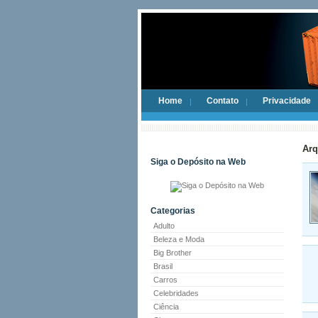
Home
Contato
Privacidade
Arq
Siga o Depósito na Web
Categorias
Adulto
Beleza e Moda
Big Brother
Brasil
Carros
Celebridades
Ciência