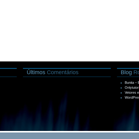
Últimos
Comentários
Blog
Ro
Bunita –
Onlytutor
Vetores 
WordPres