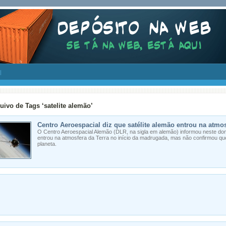
uivo de Tags ‘satelite alemão’
Centro Aeroespacial diz que satélite alemão entrou na atmos
O Centro Aeroespacial Alemão (DLR, na sigla em alemão) informou neste dom
entrou na atmosfera da Terra no início da madrugada, mas não confirmou que
planeta.