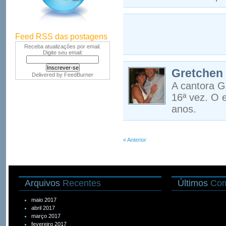
Feed RSS das postagens
Receba atualizações por email.
Digite seu email:
Gretchen 
Delivered by
FeedBurner
A cantora G
16ª vez. O e
anos.
« Anterior
Arquivos
Recentes
Últimos
Com
maio 2017
abril 2017
março 2017
fevereiro 2017