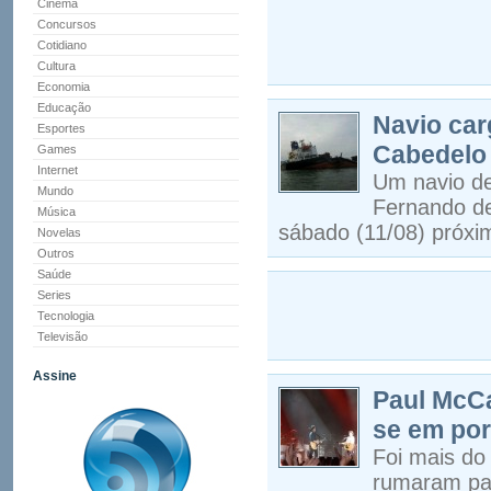
Cinema
Concursos
Cotidiano
Cultura
Economia
Educação
Navio car
Esportes
Cabedelo
Games
Internet
Um navio de
Mundo
Fernando d
Música
sábado (11/08) próxim
Novelas
Outros
Saúde
Series
Tecnologia
Televisão
Assine
Paul McCa
se em po
Foi mais do
rumaram par