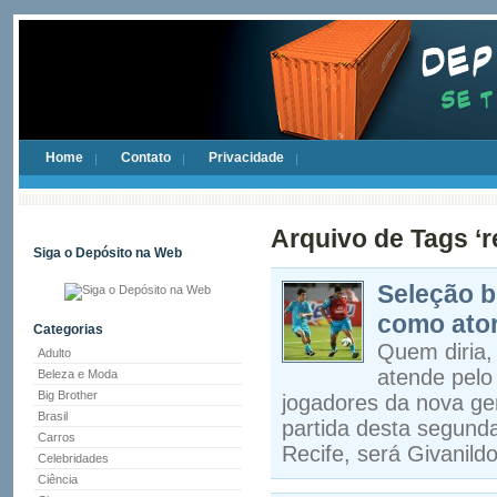
Home
Contato
Privacidade
Arquivo de Tags ‘r
Siga o Depósito na Web
Seleção b
como ator
Categorias
Quem diria,
Adulto
atende pelo
Beleza e Moda
Big Brother
jogadores da nova ge
Brasil
partida desta segunda
Carros
Recife, será Givanild
Celebridades
Ciência