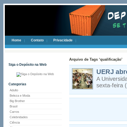
Home
Contato
Privacidade
Arquivo de Tags ‘qualificação’
Siga o Depósito na Web
UERJ abre
A Universid
Categorias
sexta-feira 
Adulto
Beleza e Moda
Big Brother
Brasil
Carros
Celebridades
Ciência