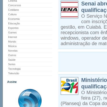
Cinema
Senai abr
Concursos
qualifica
Cotidiano
Cultura
O Serviço N
Economia
com inscriç
Educação
gestão, em Cuiabá. 
Esportes
recepcionista com ên
Games
windows, operador de 
Internet
Mundo
administração de mate
Música
Novelas
Outros
Saúde
Series
Tecnologia
Televisão
Ministéri
Assine
qualifica
O Ministéri
feira (27), 
(Planseq) da Copa do 