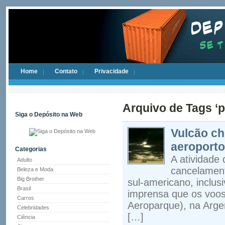
Home
Contato
Privacidade
Arquivo de Tags ‘
Siga o Depósito na Web
Vulcão ch
aeroport
Categorias
A atividade
Adulto
cancelament
Beleza e Moda
Big Brother
sul-americano, inclus
Brasil
imprensa que os voos
Carros
Aeroparque), na Arge
Celebridades
[…]
Ciência