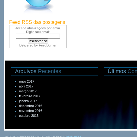
Feed RSS das postagens
Receba atualizações por email.
Digite seu email:
Delivered by
FeedBurner
Arquivos
Recentes
Últimos
Com
maio 2017
abril 2017
março 2017
fevereiro 2017
janeiro 2017
dezembro 2016
novembro 2016
outubro 2016