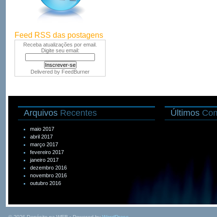
Feed RSS das postagens
Receba atualizações por email.
Digite seu email:
Delivered by
FeedBurner
Arquivos
Recentes
Últimos
Com
maio 2017
abril 2017
março 2017
fevereiro 2017
janeiro 2017
dezembro 2016
novembro 2016
outubro 2016