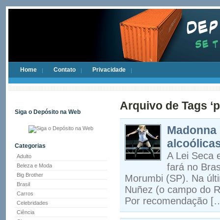
Home
Contato
Privacidade
Arquivo de Tags ‘p
Siga o Depósito na Web
Madonna n
alcoólica
Categorias
A Lei Seca 
Adulto
fará no Bra
Beleza e Moda
Big Brother
Morumbi (SP). Na últi
Brasil
Nuñez (o campo do Ri
Carros
Por recomendação [
Celebridades
Ciência