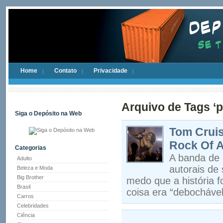
Home
Contato
Privacidade
Arquivo de Tags ‘p
Siga o Depósito na Web
Tom Cruis
Rock Of 
Categorias
A banda de 
Adulto
autorais de
Beleza e Moda
Big Brother
medo que a história 
Brasil
coisa era “debochável
Carros
Celebridades
Ciência