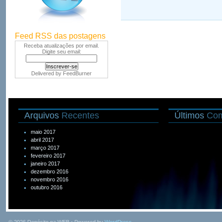
Feed RSS das postagens
Receba atualizações por email.
Digite seu email:
Delivered by
FeedBurner
Arquivos
Recentes
Últimos
Com
maio 2017
abril 2017
março 2017
fevereiro 2017
janeiro 2017
dezembro 2016
novembro 2016
outubro 2016