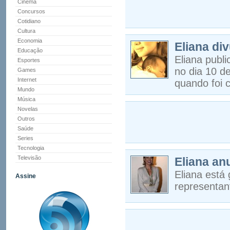
Cinema
Concursos
Cotidiano
Cultura
Economia
Eliana div
Educação
Eliana publi
Esportes
no dia 10 d
Games
Internet
quando foi 
Mundo
Música
Novelas
Outros
Saúde
Series
Tecnologia
Televisão
Eliana an
Eliana está
Assine
representan