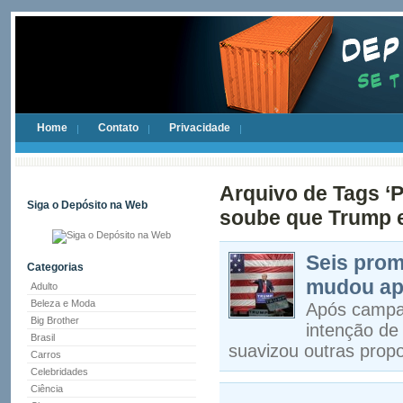
Home
Contato
Privacidade
Arquivo de Tags ‘
Siga o Depósito na Web
soube que Trump e
Seis pro
Categorias
mudou apó
Adulto
Beleza e Moda
Após campan
Big Brother
intenção de
Brasil
suavizou outras prop
Carros
Celebridades
Ciência