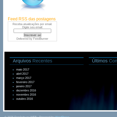
Feed RSS das postagens
Receba atualizações por email.
Digite seu email:
Delivered by
FeedBurner
Arquivos
Recentes
Últimos
Com
maio 2017
abril 2017
março 2017
fevereiro 2017
janeiro 2017
dezembro 2016
novembro 2016
outubro 2016