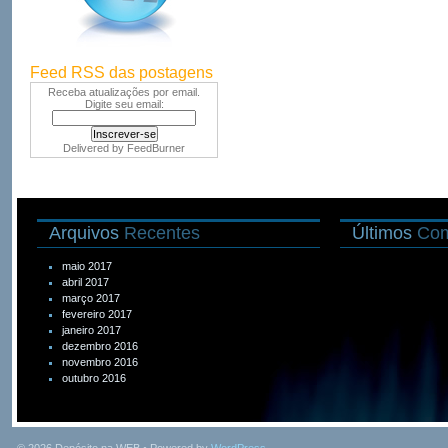
Feed RSS das postagens
Receba atualizações por email.
Digite seu email:
Delivered by
FeedBurner
Arquivos
Recentes
Últimos
Com
maio 2017
abril 2017
março 2017
fevereiro 2017
janeiro 2017
dezembro 2016
novembro 2016
outubro 2016