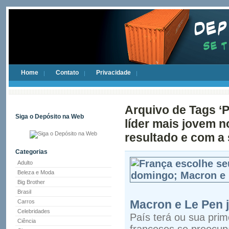
Home
Contato
Privacidade
Arquivo de Tags ‘P
Siga o Depósito na Web
líder mais jovem 
resultado e com a 
Categorias
Adulto
Beleza e Moda
Big Brother
Brasil
Macron e Le Pen 
Carros
Celebridades
País terá ou sua prim
Ciência