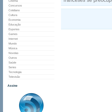
franceses se preocup
Cinema
Concursos
Cotidiano
Cultura
Economia
Educação
Esportes
Games
Internet
Mundo
Música
Novelas
Outros
Saúde
Series
Tecnologia
Televisão
Assine