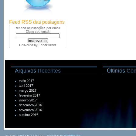
Feed RSS das postagens
Receba atualizações por email.
Digite seu email:
Delivered by
FeedBurner
Arquivos
Recentes
Últimos
Com
maio 2017
abril 2017
março 2017
fevereiro 2017
janeiro 2017
dezembro 2016
novembro 2016
outubro 2016