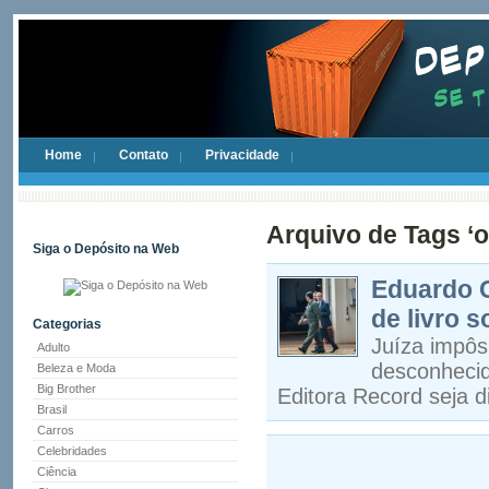
Home
Contato
Privacidade
Arquivo de Tags ‘o
Siga o Depósito na Web
Eduardo 
de livro 
Categorias
Juíza impôs 
Adulto
desconhecid
Beleza e Moda
Big Brother
Editora Record seja di
Brasil
Carros
Celebridades
Ciência