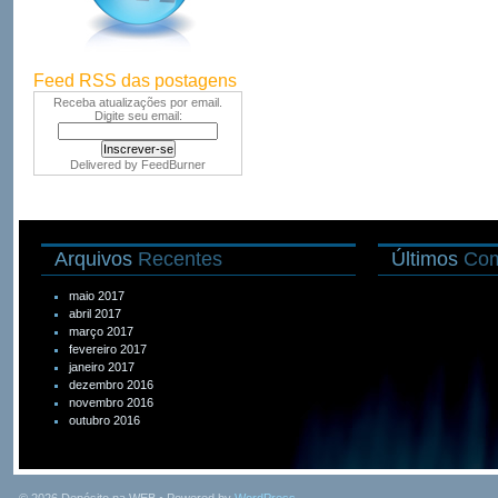
Feed RSS das postagens
Receba atualizações por email.
Digite seu email:
Delivered by
FeedBurner
Arquivos
Recentes
Últimos
Com
maio 2017
abril 2017
março 2017
fevereiro 2017
janeiro 2017
dezembro 2016
novembro 2016
outubro 2016