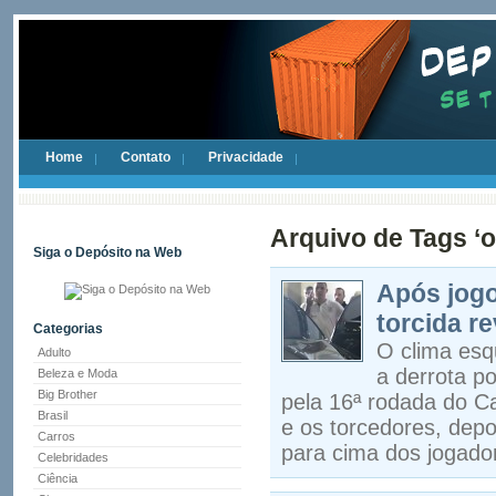
Home
Contato
Privacidade
Arquivo de Tags ‘
Siga o Depósito na Web
Após jogo
torcida r
Categorias
O clima esq
Adulto
a derrota po
Beleza e Moda
Big Brother
pela 16ª rodada do C
Brasil
e os torcedores, dep
Carros
para cima dos jogado
Celebridades
Ciência