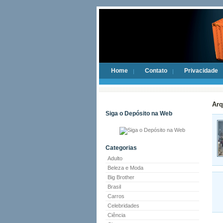
Home
Contato
Privacidade
Arq
Siga o Depósito na Web
Categorias
Adulto
Beleza e Moda
Big Brother
Brasil
Carros
Celebridades
Ciência