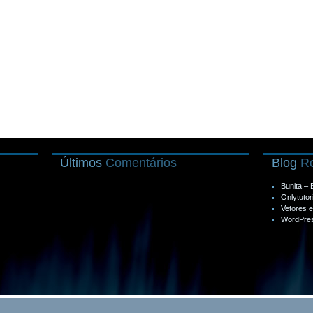
Últimos
Comentários
Blog
Ro
Bunita –
Onlytutor
Vetores 
WordPres