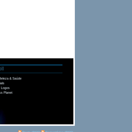
ll
 Beleza & Saúde
ials
e Logos
s Planet