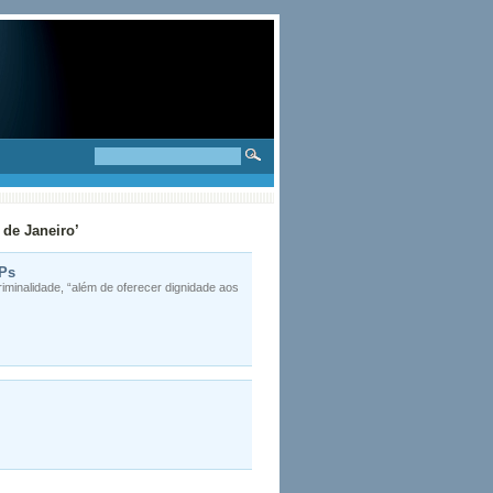
 de Janeiro’
PPs
iminalidade, “além de oferecer dignidade aos