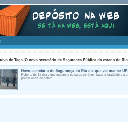
uivo de Tags ‘O novo secretário de Segurança Pública do estado do Rio
Novo secretário de Segurança do Rio diz que vai manter U
Roberto de Sá disse que sua meta no cargo será combater a letalidade e a cr
profissionais do setor”