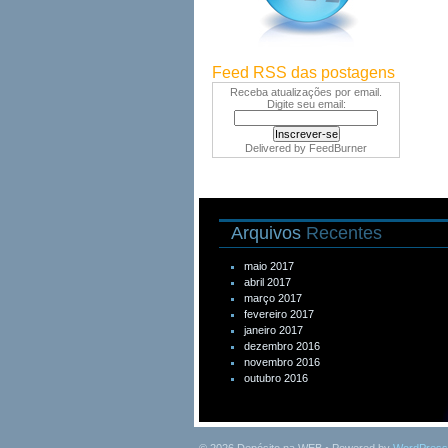
Feed RSS das postagens
Receba atualizações por email.
Digite seu email:
Delivered by
FeedBurner
Arquivos
Recentes
maio 2017
abril 2017
março 2017
fevereiro 2017
janeiro 2017
dezembro 2016
novembro 2016
outubro 2016