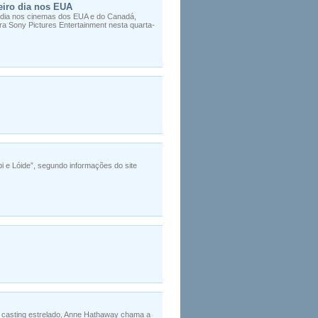
eiro dia nos EUA
dia nos cinemas dos EUA e do Canadá,
ora Sony Pictures Entertainment nesta quarta-
bi e Lóide”, segundo informações do site
o casting estrelado, Anne Hathaway chama a