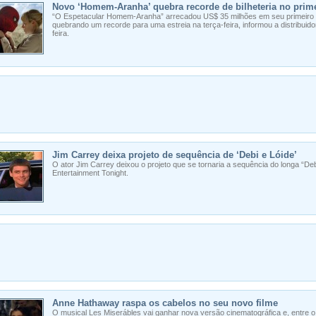
Novo ‘Homem-Aranha’ quebra recorde de bilheteria no prim
“O Espetacular Homem-Aranha” arrecadou US$ 35 milhões em seu primeiro 
quebrando um recorde para uma estreia na terça-feira, informou a distribuid
feira.
Jim Carrey deixa projeto de sequência de ‘Debi e Lóide’
O ator Jim Carrey deixou o projeto que se tornaria a sequência do longa “De
Entertainment Tonight.
Anne Hathaway raspa os cabelos no seu novo filme
O musical Les Miserábles vai ganhar nova versão cinematográfica e, entre 