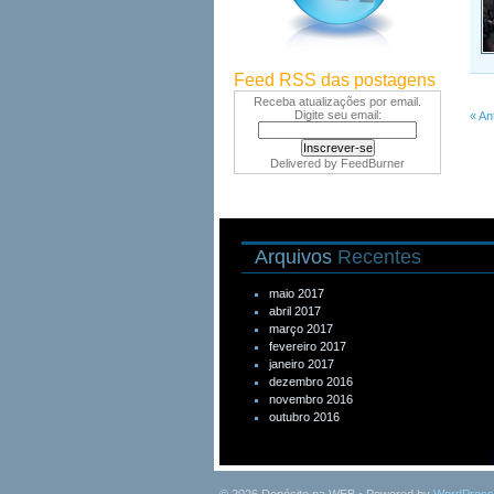
Feed RSS das postagens
Receba atualizações por email.
Digite seu email:
« An
Delivered by
FeedBurner
Arquivos
Recentes
maio 2017
abril 2017
março 2017
fevereiro 2017
janeiro 2017
dezembro 2016
novembro 2016
outubro 2016