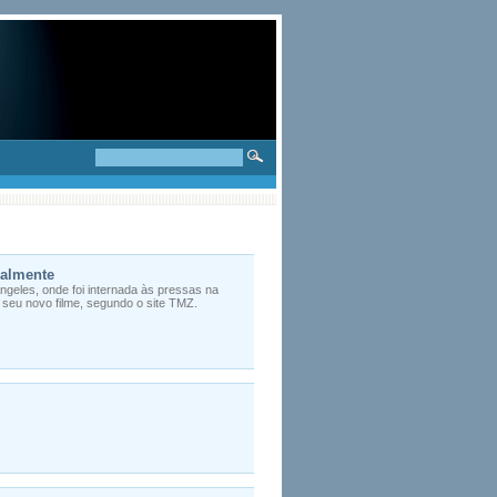
malmente
Angeles, onde foi internada às pressas na
e seu novo filme, segundo o site TMZ.