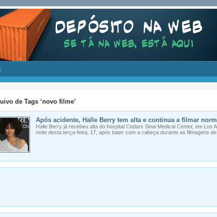
uivo de Tags ‘novo filme’
Após acidente, Halle Berry tem alta e continua a filmar nor
Halle Berry já recebeu alta do hospital Cedars Sinai Medical Center, em Los 
noite desta terça-feira, 17, após bater com a cabeça durante as filmagens d