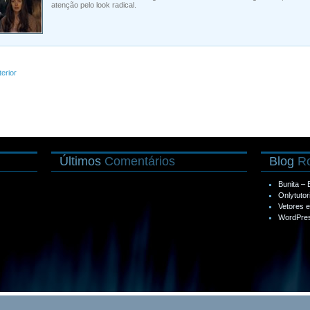
atenção pelo look radical.
terior
Últimos
Comentários
Blog
Ro
Bunita –
Onlytutor
Vetores 
WordPres