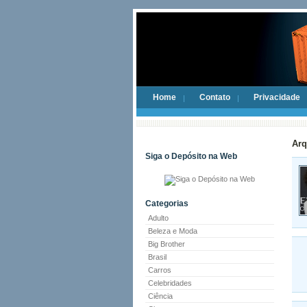
Home
Contato
Privacidade
Arq
Siga o Depósito na Web
Categorias
Adulto
Beleza e Moda
Big Brother
Brasil
Carros
Celebridades
Ciência