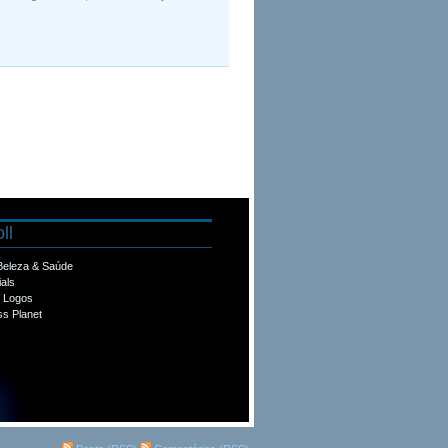
ll
 Beleza & Saúde
ials
e Logos
s Planet