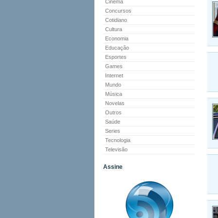
Cinema
Concursos
Cotidiano
Cultura
Economia
Educação
Esportes
Games
Internet
Mundo
Música
Novelas
Outros
Saúde
Series
Tecnologia
Televisão
Assine