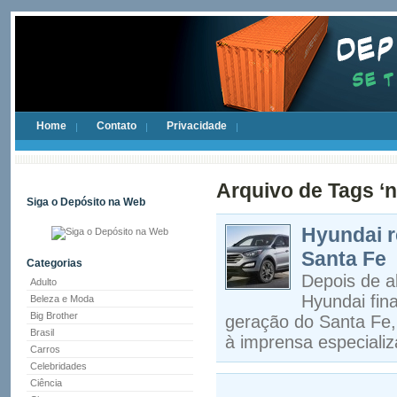
Home
Contato
Privacidade
Arquivo de Tags ‘
Siga o Depósito na Web
Hyundai r
Santa Fe
Categorias
Depois de a
Adulto
Hyundai fina
Beleza e Moda
Big Brother
geração do Santa Fe,
Brasil
à imprensa especializ
Carros
Celebridades
Ciência