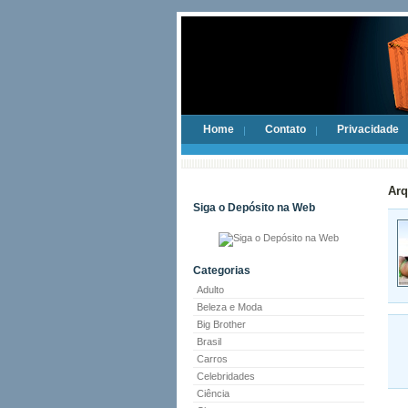
Home
Contato
Privacidade
Arq
Siga o Depósito na Web
Categorias
Adulto
Beleza e Moda
Big Brother
Brasil
Carros
Celebridades
Ciência