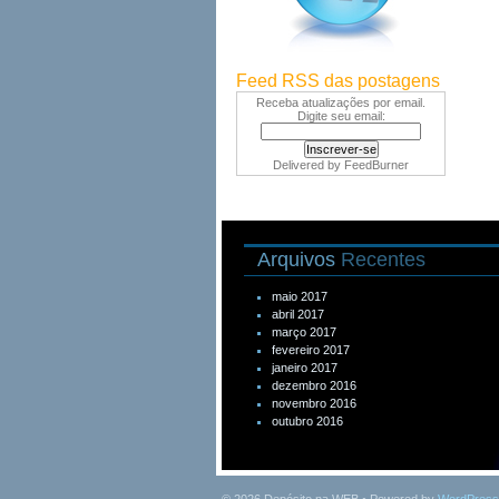
Feed RSS das postagens
Receba atualizações por email.
Digite seu email:
Delivered by
FeedBurner
Arquivos
Recentes
maio 2017
abril 2017
março 2017
fevereiro 2017
janeiro 2017
dezembro 2016
novembro 2016
outubro 2016