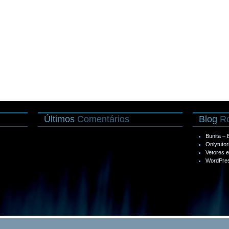
Últimos
Comentários
Blog
Ro
Bunita –
Onlytutor
Vetores 
WordPres