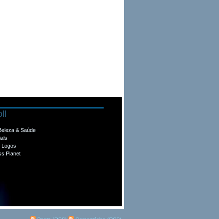
ll
 Beleza & Saúde
ials
e Logos
s Planet