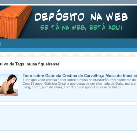
uivo de Tags ‘musa figueirense’
Tudo sobre Gabriela Cristina de Carvalho,a Musa do brasile
Tudo que você precisa saber sobre a musa do brasileirão, representante do F
Com 18 anos, Gabriela Cristina que gosta de ser chamada de Gaby, mora e
52kg, com 1,65m de altura, com 91cm de quadril e 86cm de busto.