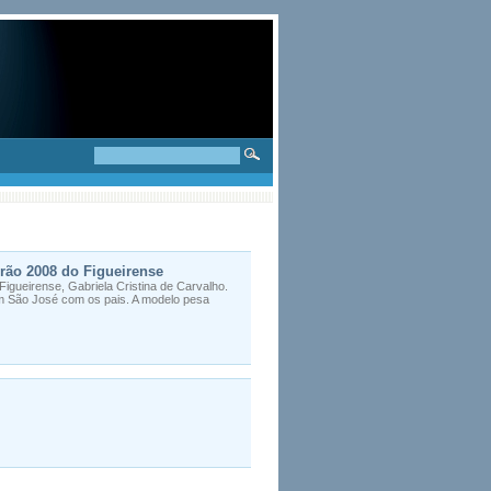
irão 2008 do Figueirense
igueirense, Gabriela Cristina de Carvalho.
m São José com os pais. A modelo pesa