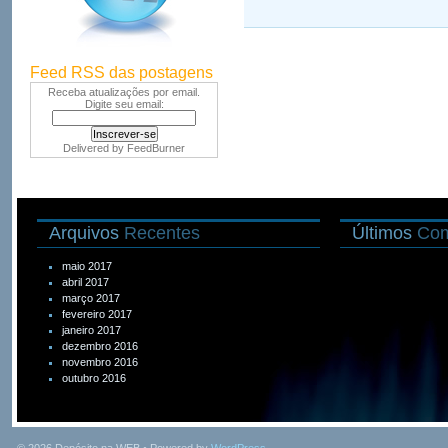
Feed RSS das postagens
Receba atualizações por email.
Digite seu email:
Delivered by
FeedBurner
Arquivos
Recentes
Últimos
Com
maio 2017
abril 2017
março 2017
fevereiro 2017
janeiro 2017
dezembro 2016
novembro 2016
outubro 2016