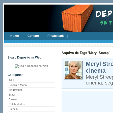
Home
Contato
Privacidade
Arquivo de Tags ‘Meryl Streep’
Siga o Depósito na Web
Meryl Stre
cinema
Categorias
Meryl Streep
Adulto
cinema, seg
Beleza e Moda
Big Brother
Brasil
Carros
Celebridades
Ciência