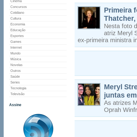
Cinema
Concursos
Primeira 
Cotidiano
Thatcher, 
Cultura
Economia
Nesta foto d
Educação
atriz Meryl
Esportes
ex-primeira ministra 
Games
Internet
Mundo
Música
Novelas
Outros
Saúde
Series
Meryl Str
Tecnologia
juntas e
Televisão
As atrizes 
Assine
Oprah Winfr