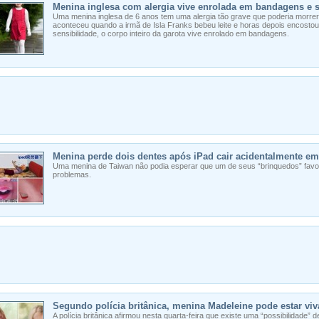
Menina inglesa com alergia vive enrolada em bandagens e s
Uma menina inglesa de 6 anos tem uma alergia tão grave que poderia morrer
aconteceu quando a irmã de Isla Franks bebeu leite e horas depois encostou
sensibilidade, o corpo inteiro da garota vive enrolado em bandagens.
Menina perde dois dentes após iPad cair acidentalmente e
Uma menina de Taiwan não podia esperar que um de seus “brinquedos” favori
problemas.
Segundo polícia britânica, menina Madeleine pode estar viv
A polícia britânica afirmou nesta quarta-feira que existe uma “possibilidade