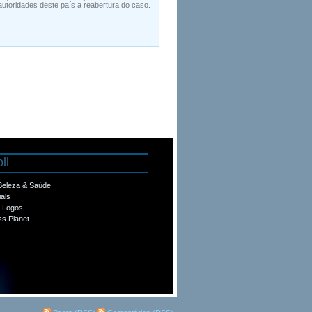
autoridades deste país a reabertura do caso.
ll
 Beleza & Saúde
ials
e Logos
s Planet