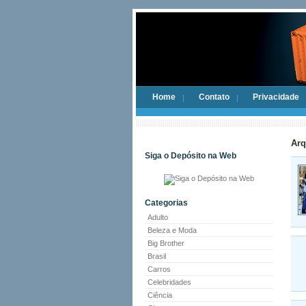
Home
Contato
Privacidade
Arq
Siga o Depósito na Web
Categorias
Adulto
Beleza e Moda
Big Brother
Brasil
Carros
Celebridades
Ciência