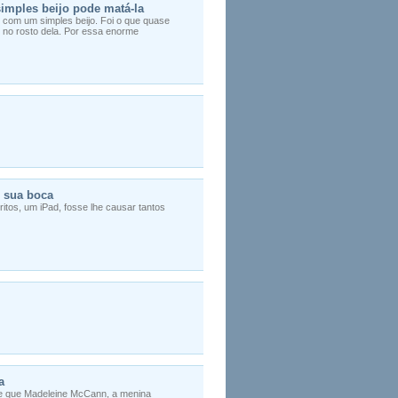
imples beijo pode matá-la
 com um simples beijo. Foi o que quase
 no rosto dela. Por essa enorme
m sua boca
tos, um iPad, fosse lhe causar tantos
a
” de que Madeleine McCann, a menina