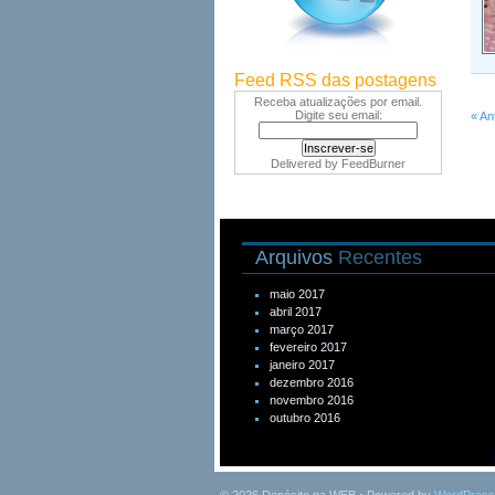
Feed RSS das postagens
Receba atualizações por email.
Digite seu email:
« An
Delivered by
FeedBurner
Arquivos
Recentes
maio 2017
abril 2017
março 2017
fevereiro 2017
janeiro 2017
dezembro 2016
novembro 2016
outubro 2016