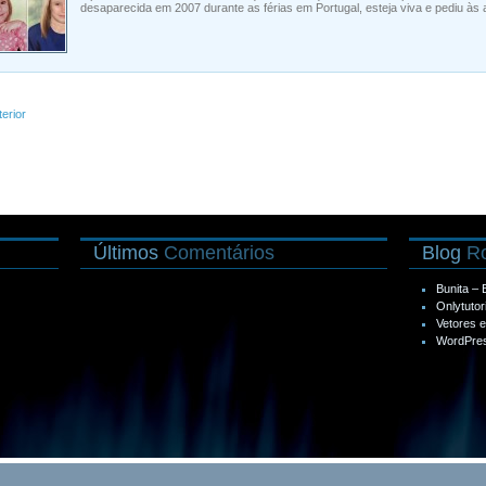
desaparecida em 2007 durante as férias em Portugal, esteja viva e pediu às 
terior
Últimos
Comentários
Blog
Ro
Bunita –
Onlytutor
Vetores 
WordPres