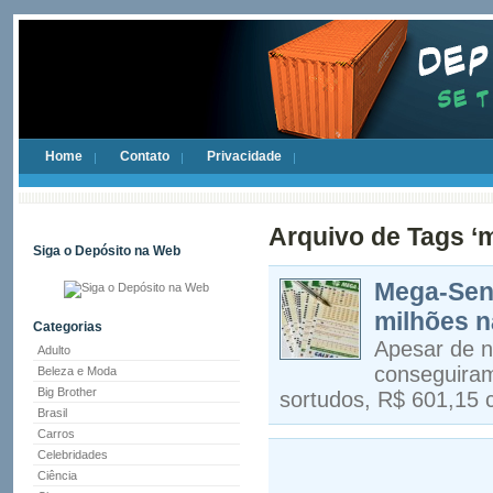
Home
Contato
Privacidade
Arquivo de Tags ‘
Siga o Depósito na Web
Mega-Sen
milhões n
Categorias
Apesar de n
Adulto
conseguiram
Beleza e Moda
Big Brother
sortudos, R$ 601,15 
Brasil
Carros
Celebridades
Ciência