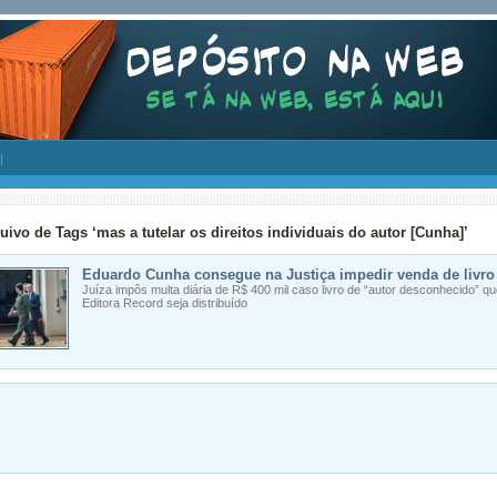
uivo de Tags ‘mas a tutelar os direitos individuais do autor [Cunha]’
Eduardo Cunha consegue na Justiça impedir venda de livro
Juíza impôs multa diária de R$ 400 mil caso livro de “autor desconhecido” qu
Editora Record seja distribuído