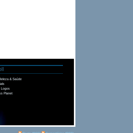
ll
 Beleza & Saúde
ials
e Logos
s Planet