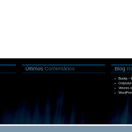
Últimos
Comentários
Blog
Ro
Bunita –
Onlytutor
Vetores 
WordPres