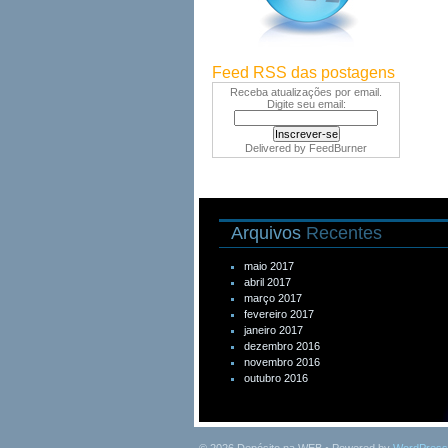
Feed RSS das postagens
Receba atualizações por email.
Digite seu email:
Delivered by
FeedBurner
Arquivos
Recentes
maio 2017
abril 2017
março 2017
fevereiro 2017
janeiro 2017
dezembro 2016
novembro 2016
outubro 2016