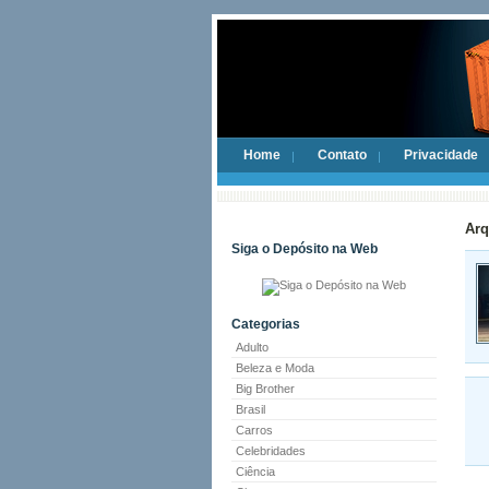
Home
Contato
Privacidade
Arq
Siga o Depósito na Web
Categorias
Adulto
Beleza e Moda
Big Brother
Brasil
Carros
Celebridades
Ciência