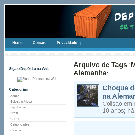
Home
Contato
Privacidade
Arquivo de Tags ‘
Siga o Depósito na Web
Alemanha’
Choque de
Categorias
na Alema
Adulto
Beleza e Moda
Colisão em B
Big Brother
10 anos; há 
Brasil
Carros
Celebridades
Ciência