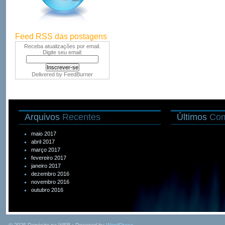
Feed RSS das postagens
Receba atualizações por email.
Digite seu email:
Delivered by
FeedBurner
Arquivos
Recentes
Últimos
Com
maio 2017
abril 2017
março 2017
fevereiro 2017
janeiro 2017
dezembro 2016
novembro 2016
outubro 2016