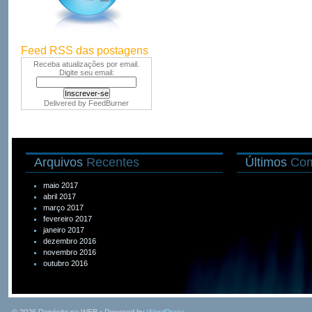
Feed RSS das postagens
Receba atualizações por email.
Digite seu email:
Delivered by
FeedBurner
Arquivos
Recentes
Últimos
Com
maio 2017
abril 2017
março 2017
fevereiro 2017
janeiro 2017
dezembro 2016
novembro 2016
outubro 2016