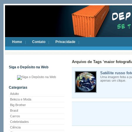
Home
Contato
Privacidade
Arquivo de Tags ‘maior fotografi
Siga o Depósito na Web
Satélite russo fo
Uma imagem feita a par
apenas um clique.
Categorias
Adulto
Beleza e Moda
Big Brother
Brasil
Carros
Celebridades
Ciência