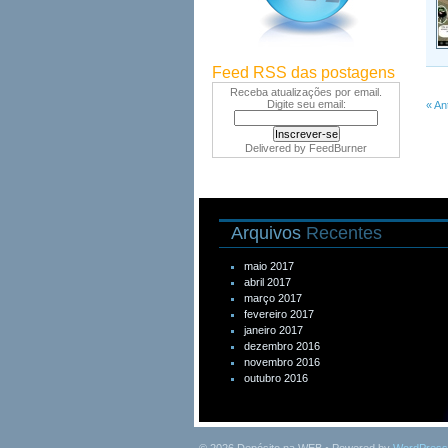
Feed RSS das postagens
Receba atualizações por email.
Digite seu email:
« An
Delivered by
FeedBurner
Arquivos
Recentes
maio 2017
abril 2017
março 2017
fevereiro 2017
janeiro 2017
dezembro 2016
novembro 2016
outubro 2016