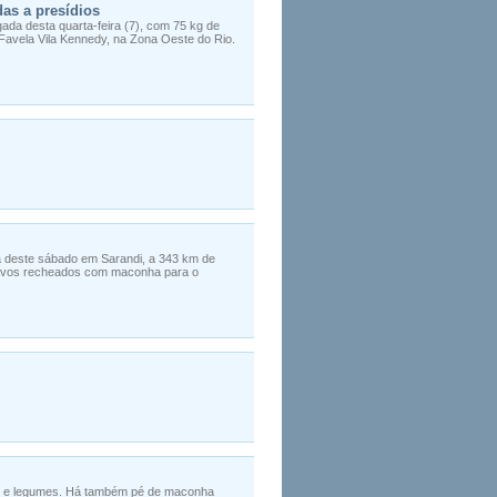
as a presídios
ada desta quarta-feira (7), com 75 kg de
Favela Vila Kennedy, na Zona Oeste do Rio.
ã deste sábado em Sarandi, a 343 km de
ar ovos recheados com maconha para o
as e legumes. Há também pé de maconha