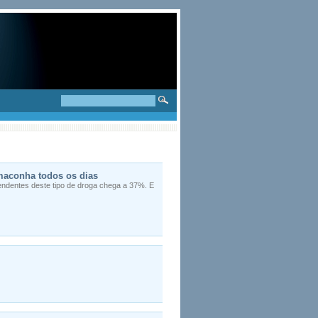
maconha todos os dias
endentes deste tipo de droga chega a 37%. E