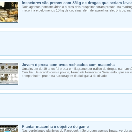
Inspetores são presos com 85kg de drogas que seriam levad
Dois agentes penitenciários e outros dois suspeitos foram presos, na madrug
maconha e pelo menos 10 kg de cocaína, além de aparelhos eletrônicos, na 
Jovem é presa com ovos recheados com maconha
Uma jovem de 19 anos foi presa em flagrante por tráfico de drogas na manh
Curitiba. De acordo com a polícia, Franciele Ferreira da Silva tentou pass
companheiro, preso na carceragem da delegacia da cidade.
Plantar maconha é objetivo de game
Nas verdejantes planícies do Facebook, não brotam apenas frutas, verdur