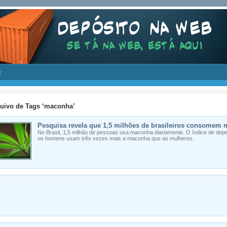
uivo de Tags ‘maconha’
Pesquisa revela que 1,5 milhões de brasileiros consomem 
No Brasil, 1,5 milhão de pessoas usa maconha diariamente. O índice de dep
os homens usam três vezes mais a maconha que as mulheres.