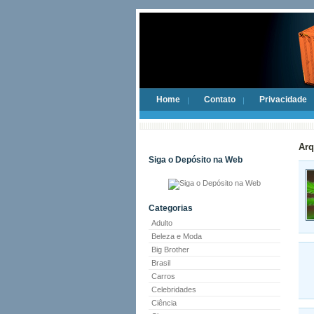
Home
Contato
Privacidade
Arq
Siga o Depósito na Web
Categorias
Adulto
Beleza e Moda
Big Brother
Brasil
Carros
Celebridades
Ciência