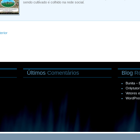
sendo cultivado e colhido na rede social.
terior
Últimos
Comentários
Blog
Ro
Bunita –
Onlytutor
Vetores 
WordPres