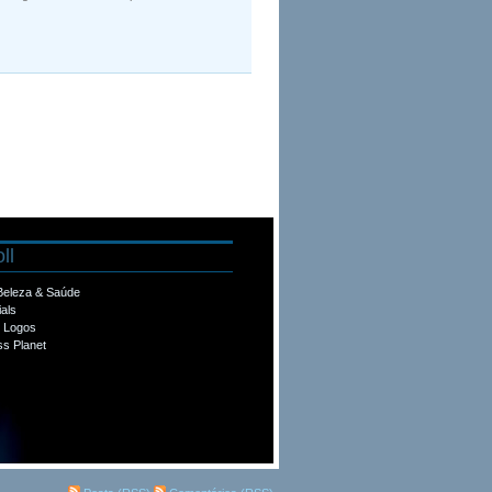
ll
 Beleza & Saúde
ials
e Logos
s Planet