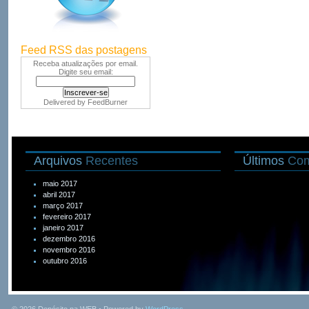
Feed RSS das postagens
Receba atualizações por email.
Digite seu email:
Delivered by
FeedBurner
Arquivos
Recentes
Últimos
Com
maio 2017
abril 2017
março 2017
fevereiro 2017
janeiro 2017
dezembro 2016
novembro 2016
outubro 2016