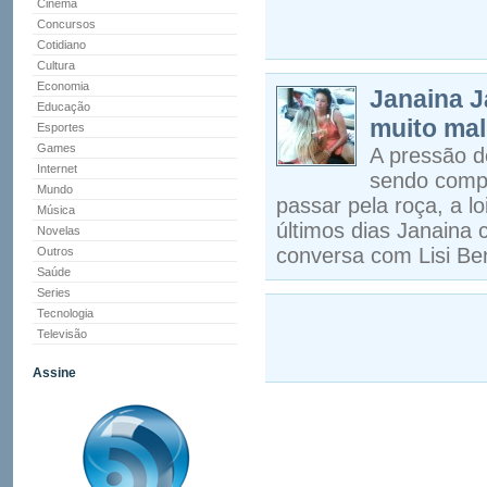
Cinema
Concursos
Cotidiano
Cultura
Economia
Janaina J
Educação
muito mal
Esportes
Games
A pressão d
Internet
sendo compl
Mundo
passar pela roça, a l
Música
últimos dias Janaina 
Novelas
conversa com Lisi Ben
Outros
Saúde
Series
Tecnologia
Televisão
Assine