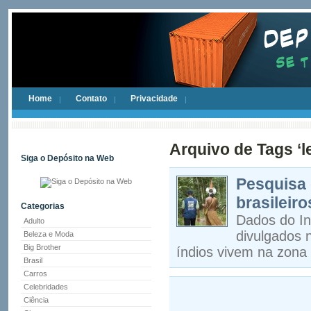
Home
Contato
Privacidade
Arquivo de Tags ‘
Siga o Depósito na Web
Pesquisa 
brasileir
Categorias
Dados do Ins
Adulto
divulgados 
Beleza e Moda
Big Brother
índios vivem na zona
Brasil
Carros
Celebridades
Ciência