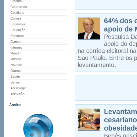
Cinema
Concursos
Cotidiano
Cultura
64% dos e
Economia
apoio de 
Educação
Pesquisa Da
Esportes
Games
apoio do de
Internet
na corrida eleitoral n
Mundo
São Paulo. Entre os 
Música
levantamento.
Novelas
Outros
Saúde
Series
Tecnologia
Televisão
Assine
Levantame
cesariano
obesidade
Bebês nasci