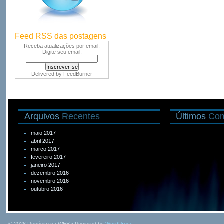
Feed RSS das postagens
Receba atualizações por email.
Digite seu email:
Delivered by
FeedBurner
Arquivos
Recentes
Últimos
Com
maio 2017
abril 2017
março 2017
fevereiro 2017
janeiro 2017
dezembro 2016
novembro 2016
outubro 2016