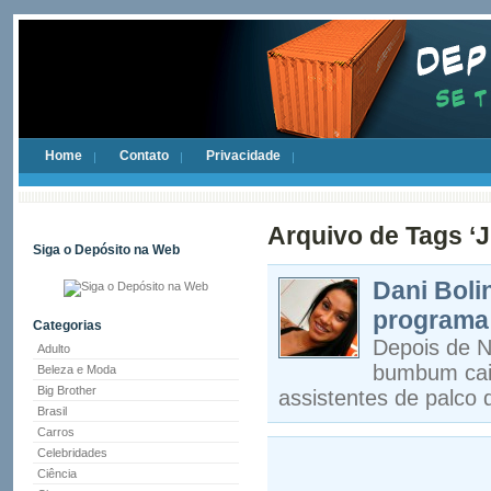
Home
Contato
Privacidade
Arquivo de Tags ‘J
Siga o Depósito na Web
Dani Boli
programa
Categorias
Depois de N
Adulto
bumbum cair
Beleza e Moda
Big Brother
assistentes de palco
Brasil
Carros
Celebridades
Ciência