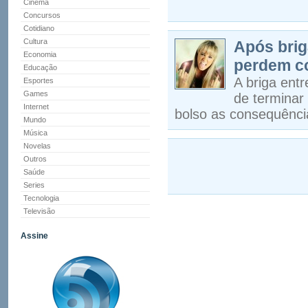
Cinema
Concursos
Cotidiano
Cultura
Após brig
Economia
perdem co
Educação
A briga entr
Esportes
Games
de terminar
Internet
bolso as consequênci
Mundo
Música
Novelas
Outros
Saúde
Series
Tecnologia
Televisão
Assine