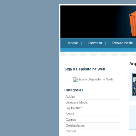
Home
Contato
Privacidade
Arq
Siga o Depósito na Web
Categorias
Adulto
Beleza e Moda
Big Brother
Brasil
Carros
Celebridades
Ciência