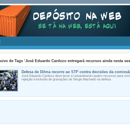
uivo de Tags ‘José Eduardo Cardozo entregará recursos ainda nesta sext
Defesa de Dilma recorre ao STF contra decisões da comis
José Eduardo Cardozo deve levar a Lewandowski quatro recursos para revisar
rejeição à inclusão de gravações de Sérgio Machado na defesa