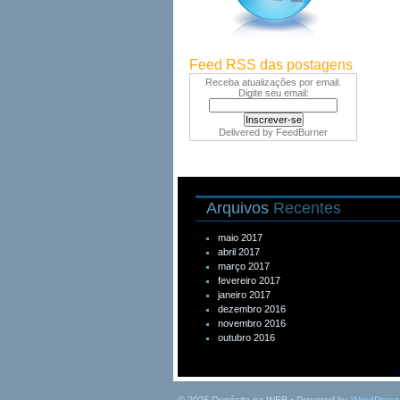
Feed RSS das postagens
Receba atualizações por email.
Digite seu email:
Delivered by
FeedBurner
Arquivos
Recentes
maio 2017
abril 2017
março 2017
fevereiro 2017
janeiro 2017
dezembro 2016
novembro 2016
outubro 2016