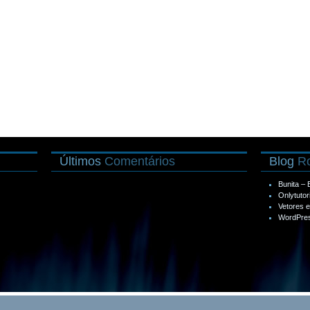
Últimos
Comentários
Blog
Ro
Bunita –
Onlytutor
Vetores 
WordPres