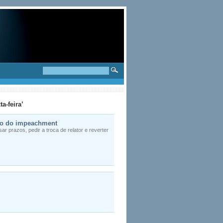
a-feira’
são do impeachment
 prazos, pedir a troca de relator e reverter