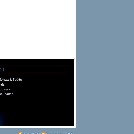
ll
 Beleza & Saúde
ials
e Logos
s Planet