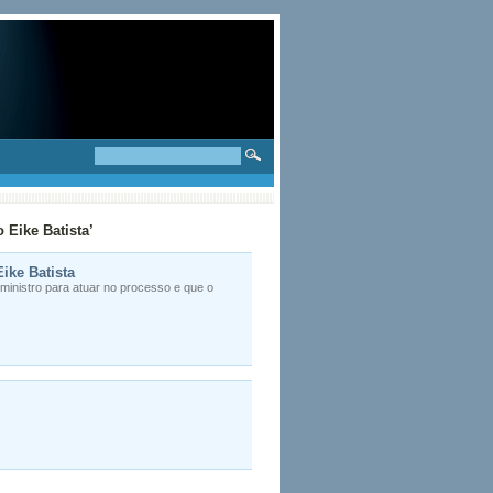
 Eike Batista’
ike Batista
ministro para atuar no processo e que o