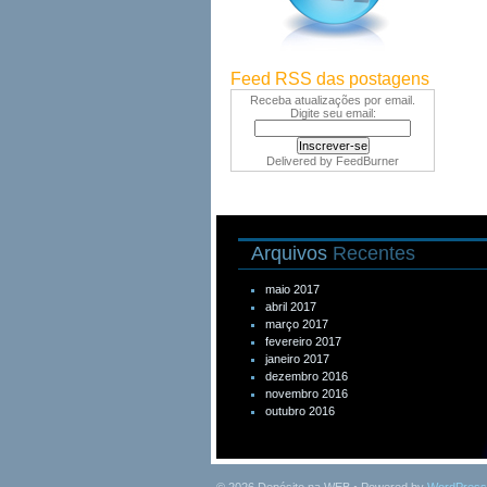
Feed RSS das postagens
Receba atualizações por email.
Digite seu email:
Delivered by
FeedBurner
Arquivos
Recentes
maio 2017
abril 2017
março 2017
fevereiro 2017
janeiro 2017
dezembro 2016
novembro 2016
outubro 2016