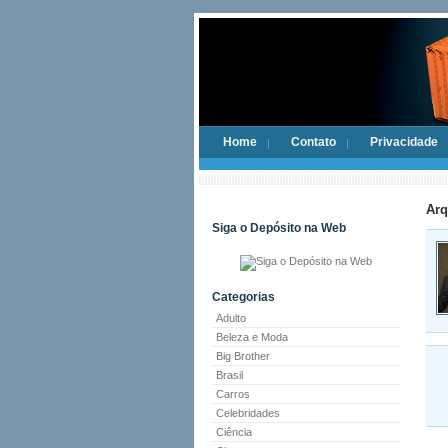
Home
Contato
Privacidade
Arq
Siga o Depósito na Web
Categorias
Adulto
Beleza e Moda
Big Brother
Brasil
Carros
Celebridades
Ciência