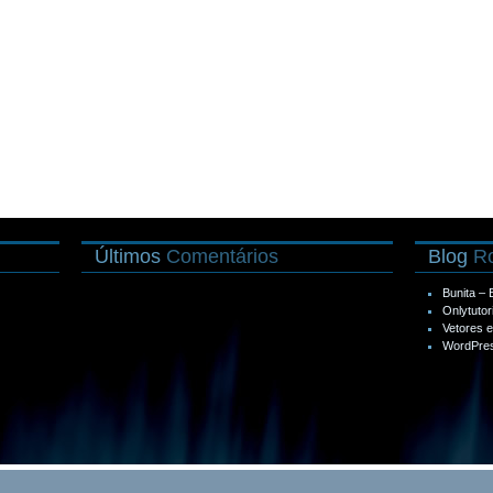
Últimos
Comentários
Blog
Ro
Bunita –
Onlytutor
Vetores 
WordPres