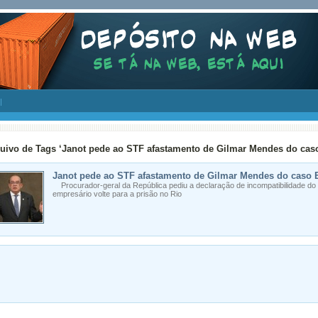
uivo de Tags ‘Janot pede ao STF afastamento de Gilmar Mendes do caso
Janot pede ao STF afastamento de Gilmar Mendes do caso E
Procurador-geral da República pediu a declaração de incompatibilidade do 
empresário volte para a prisão no Rio