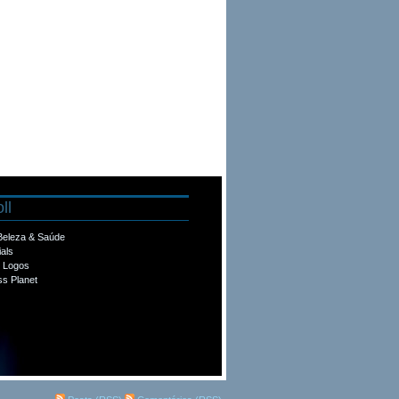
ll
 Beleza & Saúde
ials
e Logos
s Planet