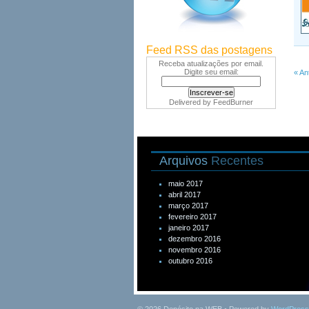
Feed RSS das postagens
Receba atualizações por email.
Digite seu email:
« An
Delivered by
FeedBurner
Arquivos
Recentes
maio 2017
abril 2017
março 2017
fevereiro 2017
janeiro 2017
dezembro 2016
novembro 2016
outubro 2016