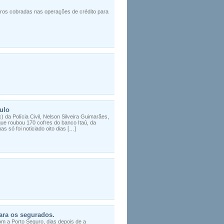
juros cobradas nas operações de crédito para
ulo
da Polícia Civil, Nelson Silveira Guimarães,
 que roubou 170 cofres do banco Itaú, da
s só foi noticiado oito dias […]
ara os segurados.
m a Porto Seguro, dias depois de a