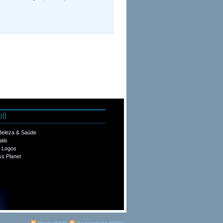
ll
 Beleza & Saúde
ials
e Logos
s Planet