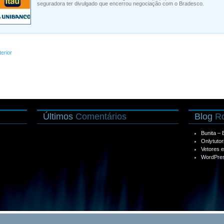
seguradora ter divulgado que encerrou negociação com o Bradesco.
terior
Últimos
Comentários
Blog
Ro
Bunita –
Onlytutor
Vetores 
WordPres