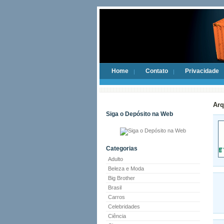
Home
Contato
Privacidade
Arq
Siga o Depósito na Web
Categorias
Adulto
Beleza e Moda
Big Brother
Brasil
Carros
Celebridades
Ciência