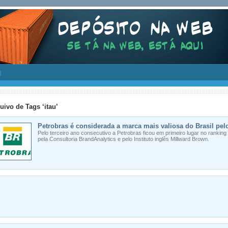
uivo de Tags ‘itau’
Petrobras é considerada a marca mais valiosa do Brasil pel
Pelo terceiro ano consecutivo a Petrobras ficou em primeiro lugar no ranking
pela Consultoria BrandAnalytics e pelo Instituto inglês Millward Brown.