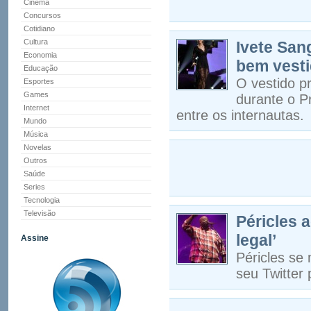
Cinema
Concursos
Cotidiano
Cultura
Ivete San
Economia
bem vesti
Educação
O vestido p
Esportes
Games
durante o P
Internet
entre os internautas.
Mundo
Música
Novelas
Outros
Saúde
Series
Tecnologia
Televisão
Péricles 
legal’
Assine
Péricles se
seu Twitter 