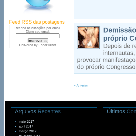
Feed RSS das postagens
Receba atualizações por email.
Demissão 
Digite seu email:
próprio C
Depois de r
Delivered by
FeedBurner
internautas
provocar manifestaçõe
do próprio Congresso
« Anterior
Arquivos
Recentes
Últimos
Com
maio 2017
abril 2017
março 2017