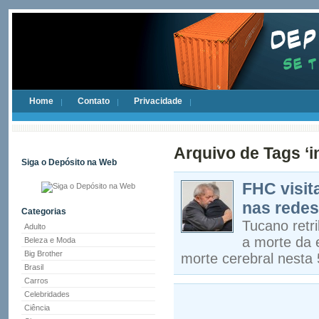
Home
Contato
Privacidade
Arquivo de Tags ‘i
Siga o Depósito na Web
FHC visit
nas redes
Categorias
Tucano retr
Adulto
a morte da 
Beleza e Moda
Big Brother
morte cerebral nesta 
Brasil
Carros
Celebridades
Ciência