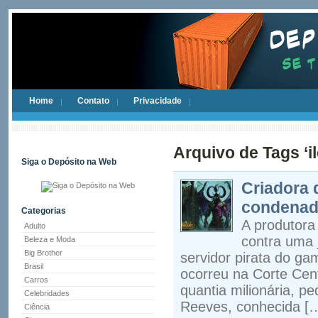
Home
Contato
Privacidade
Arquivo de Tags ‘il
Siga o Depósito na Web
Criadora 
condenada
Categorias
A produtora
Adulto
contra uma 
Beleza e Moda
Big Brother
servidor pirata do gam
Brasil
ocorreu na Corte Centr
Carros
quantia milionária, pe
Celebridades
Reeves, conhecida [
Ciência