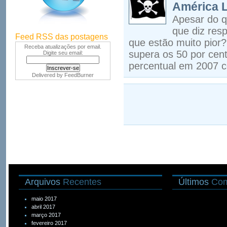
América L
Apesar do q
que diz resp
Feed RSS das postagens
que estão muito pior?
Receba atualizações por email.
supera os 50 por cen
Digite seu email:
percentual em 2007 c
Delivered by
FeedBurner
Arquivos
Recentes
Últimos
Com
maio 2017
abril 2017
março 2017
fevereiro 2017