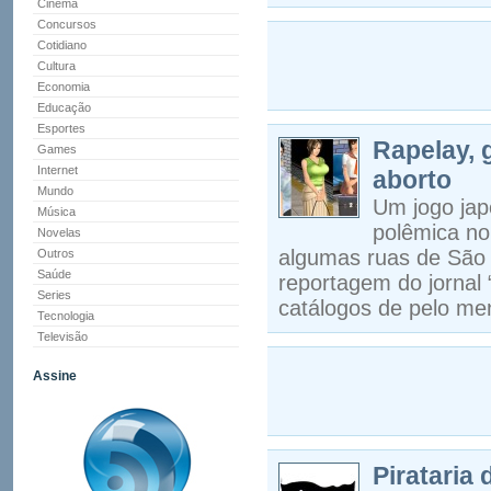
Cinema
Concursos
Cotidiano
Cultura
Economia
Educação
Esportes
Rapelay, 
Games
Internet
aborto
Mundo
Um jogo jap
Música
polêmica no
Novelas
algumas ruas de São P
Outros
Saúde
reportagem do jornal 
Series
catálogos de pelo me
Tecnologia
Televisão
Assine
Pirataria 