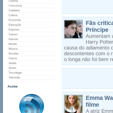
Cinema
Concursos
Cotidiano
Cultura
Economia
Fãs criti
Educação
Príncipe
Esportes
Games
Aumentam as
Internet
Harry Potte
Mundo
causa do adiamento da
Música
descontentes com o r
Novelas
o longa não foi bem 
Outros
Saúde
Series
Tecnologia
Televisão
Assine
Emma Wats
filme
A atriz Emm