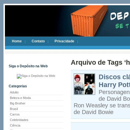
Home
Contato
Privacidade
Arquivo de Tags ‘
Siga o Depósito na Web
Discos cl
Harry Pot
Categorias
Personagens
Adulto
de David Bo
Beleza e Moda
Big Brother
Ron Weasley se trans
Brasil
de David Bowie
Carros
Celebridades
Ciência