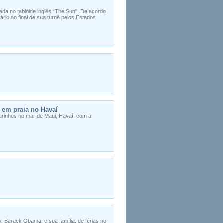
ada no tablóide inglês “The Sun”. De acordo
ário ao final de sua turnê pelos Estados
 em praia no Havaí
e carinhos no mar de Maui, Havaí, com a
s, Barack Obama, e sua família, de férias no