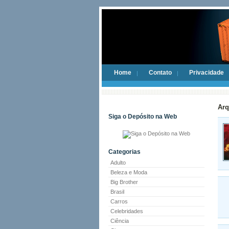
Home
Contato
Privacidade
Arq
Siga o Depósito na Web
Categorias
Adulto
Beleza e Moda
Big Brother
Brasil
Carros
Celebridades
Ciência