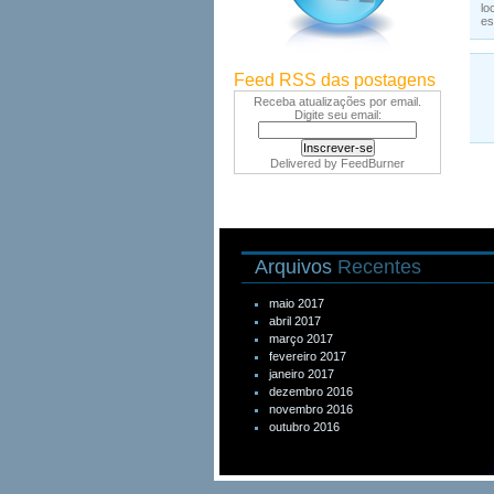
lo
es
Feed RSS das postagens
Receba atualizações por email.
Digite seu email:
Delivered by
FeedBurner
Arquivos
Recentes
maio 2017
abril 2017
março 2017
fevereiro 2017
janeiro 2017
dezembro 2016
novembro 2016
outubro 2016