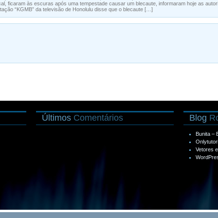
cal, ficaram às escuras após uma tempestade causar um blecaute, informaram hoje as autor
tação “KGMB” da televisão de Honolulu disse que o blecaute […]
Últimos
Comentários
Blog
Ro
Bunita –
Onlytutor
Vetores 
WordPres