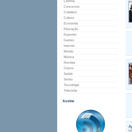
Cinema
Concursos
Cotidiano
Cultura
Economia
Educação
Esportes
Games
Internet
Mundo
Música
Novelas
Outros
Saúde
Series
Tecnologia
Televisão
Assine
A
Os