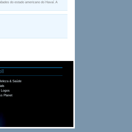
idades do estado americano do Havaí. A
ll
 Beleza & Saúde
ials
e Logos
s Planet