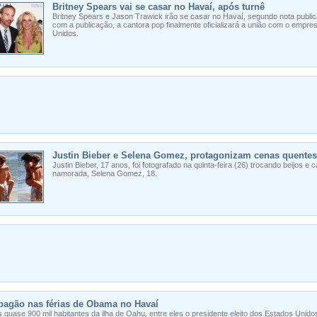
Britney Spears vai se casar no Havaí, após turnê
Britney Spears e Jason Trawick irão se casar no Havaí, segundo nota public
com a publicação, a cantora pop finalmente oficializará a união com o empres
Unidos.
Justin Bieber e Selena Gomez, protagonizam cenas quentes
Justin Bieber, 17 anos, foi fotografado na quinta-feira (26) trocando beijos 
namorada, Selena Gomez, 18.
pagão nas férias de Obama no Havaí
 quase 900 mil habitantes da ilha de Oahu, entre eles o presidente eleito dos Estados Unido