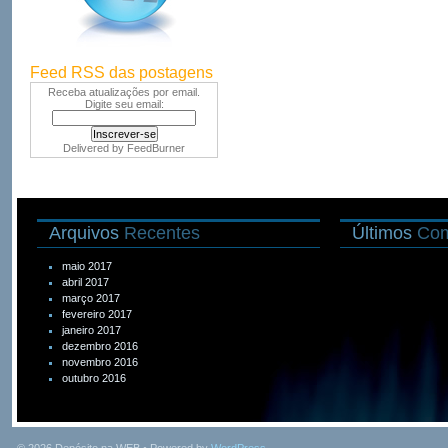
Feed RSS das postagens
Receba atualizações por email.
Digite seu email:
Delivered by
FeedBurner
Arquivos
Recentes
Últimos
Com
maio 2017
abril 2017
março 2017
fevereiro 2017
janeiro 2017
dezembro 2016
novembro 2016
outubro 2016