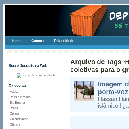
Home
Contato
Privacidade
Arquivo de Tags ‘
Siga o Depósito na Web
coletivas para o g
Imagem ch
Categorias
porta-voz
Adulto
Beleza e Moda
Hassan Hana
Big Brother
islâmico lig
Brasil
Carros
Celebridades
Ciência