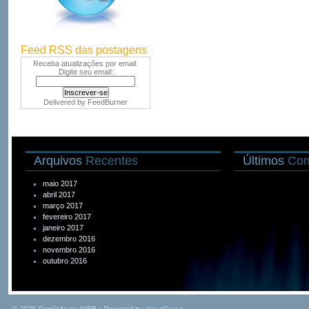
Feed RSS das postagens
Receba atualizações por email.
Digite seu email:
Delivered by
FeedBurner
Arquivos
Recentes
Últimos
Com
maio 2017
abril 2017
março 2017
fevereiro 2017
janeiro 2017
dezembro 2016
novembro 2016
outubro 2016