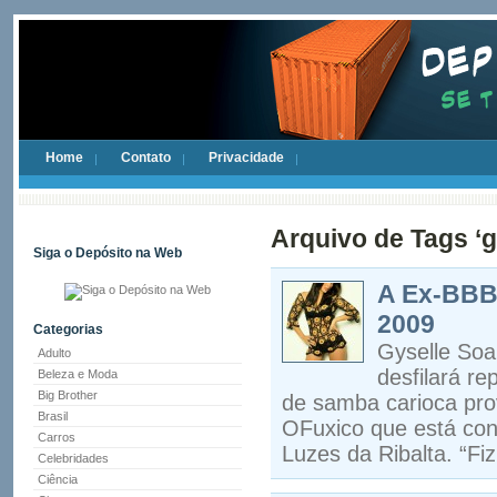
Home
Contato
Privacidade
Arquivo de Tags ‘g
Siga o Depósito na Web
A Ex-BBB 
2009
Categorias
Gyselle Soar
Adulto
desfilará re
Beleza e Moda
Big Brother
de samba carioca prov
Brasil
OFuxico que está conc
Carros
Luzes da Ribalta. “Fi
Celebridades
Ciência