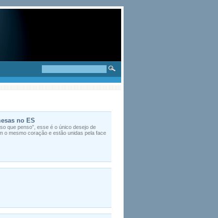
mesas no ES
sso que penso”, esse é o único desejo de
dem o mesmo coração e estão unidas pela face