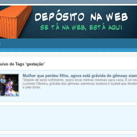
uivo de Tags ‘gestação’
Mulher que perdeu filho, agora está grávida de gêmeas sia
“Depois de tanto sofrimento, quero levar minhas meninas para casa. É só ni
Luzinete Oliveira, grávida das gêmeas siamesas Isadora e Isabeli que divi
e pelo tórax.