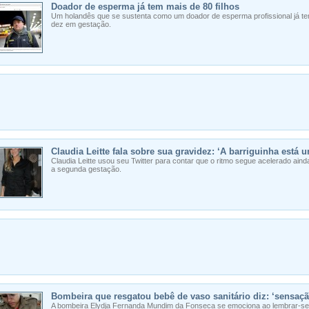
Doador de esperma já tem mais de 80 filhos
Um holandês que se sustenta como um doador de esperma profissional já te
dez em gestação.
Claudia Leitte fala sobre sua gravidez: ‘A barriguinha está u
Claudia Leitte usou seu Twitter para contar que o ritmo segue acelerado aind
a segunda gestação.
Bombeira que resgatou bebê de vaso sanitário diz: ‘sensaçã
A bombeira Elydja Fernanda Mundim da Fonseca se emociona ao lembrar-s