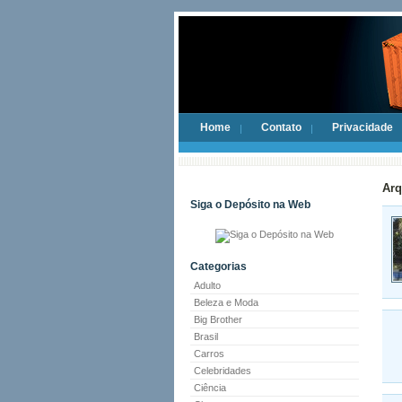
Home
Contato
Privacidade
Arq
Siga o Depósito na Web
Categorias
Adulto
Beleza e Moda
Big Brother
Brasil
Carros
Celebridades
Ciência