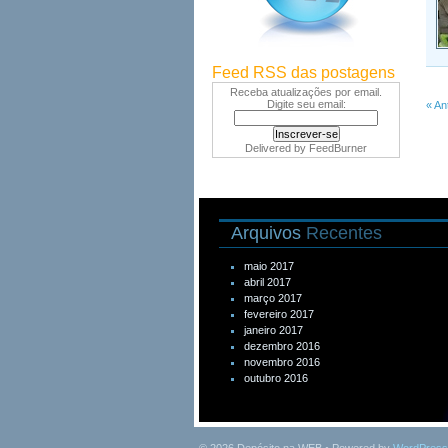
Feed RSS das postagens
Receba atualizações por email.
Digite seu email:
« An
Delivered by
FeedBurner
Arquivos
Recentes
maio 2017
abril 2017
março 2017
fevereiro 2017
janeiro 2017
dezembro 2016
novembro 2016
outubro 2016