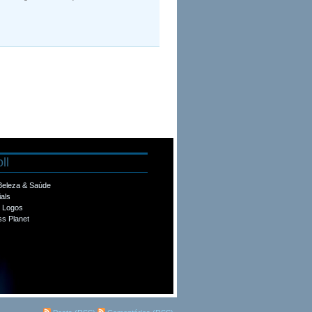
ll
 Beleza & Saúde
ials
e Logos
s Planet