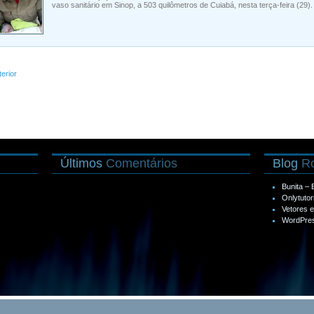
vaso sanitário em Sinop, a 503 quilômetros de Cuiabá, nesta terça-feira (29).
terior
Últimos
Comentários
Blog
Ro
Bunita –
Onlytutor
Vetores 
WordPres