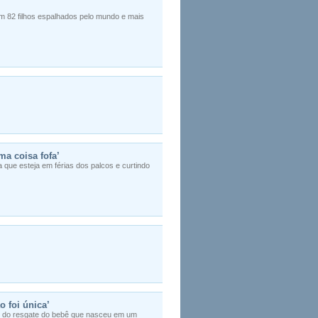
m 82 filhos espalhados pelo mundo e mais
ma coisa fofa’
a que esteja em férias dos palcos e curtindo
o foi única’
e do resgate do bebê que nasceu em um