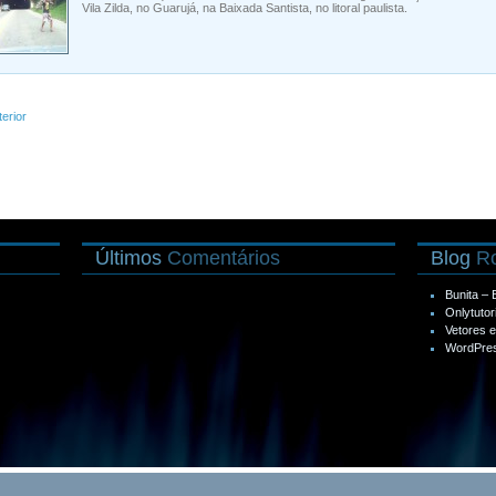
Vila Zilda, no Guarujá, na Baixada Santista, no litoral paulista.
terior
Últimos
Comentários
Blog
Ro
Bunita –
Onlytutor
Vetores 
WordPres