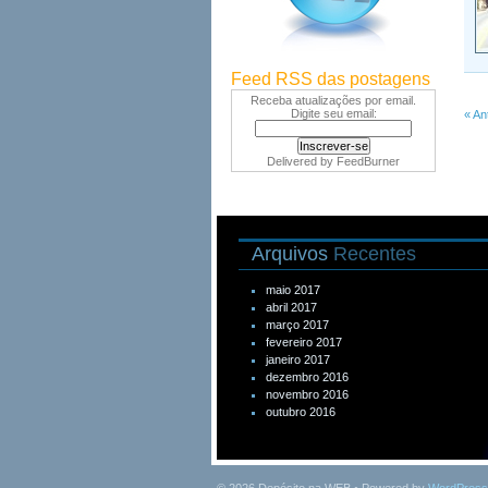
Feed RSS das postagens
Receba atualizações por email.
Digite seu email:
« An
Delivered by
FeedBurner
Arquivos
Recentes
maio 2017
abril 2017
março 2017
fevereiro 2017
janeiro 2017
dezembro 2016
novembro 2016
outubro 2016