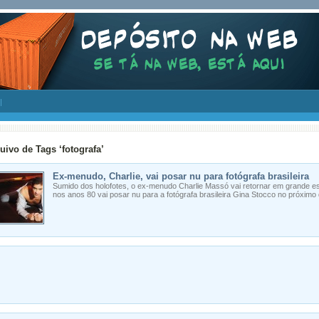
uivo de Tags ‘fotografa’
Ex-menudo, Charlie, vai posar nu para fotógrafa brasileira
Sumido dos holofotes, o ex-menudo Charlie Massó vai retornar em grande est
nos anos 80 vai posar nu para a fotógrafa brasileira Gina Stocco no próximo 