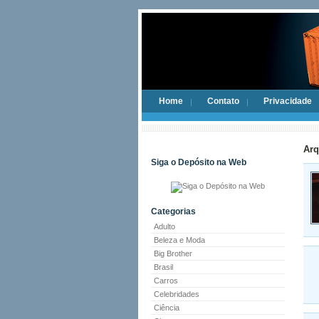
Home
Contato
Privacidade
Arq
Siga o Depósito na Web
Categorias
Adulto
Beleza e Moda
Big Brother
Brasil
Carros
Celebridades
Ciência