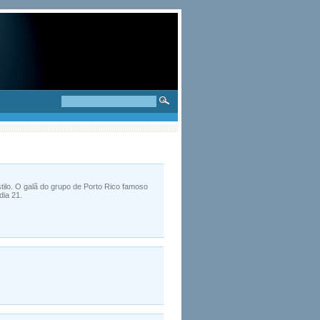
ilo. O galã do grupo de Porto Rico famoso
dia 21.