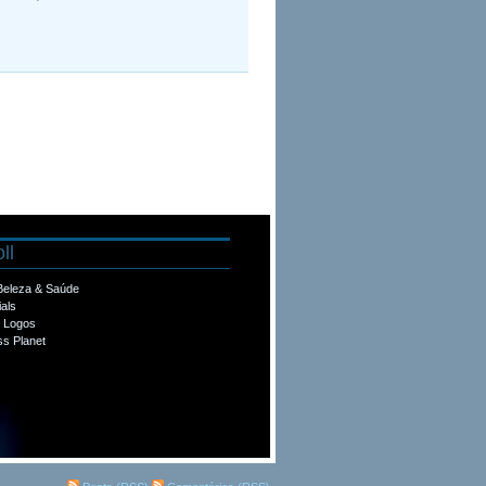
ll
 Beleza & Saúde
ials
e Logos
s Planet