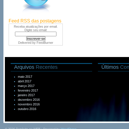
Feed RSS das postagens
Receba atualizações por email.
Digite seu email:
Delivered by
FeedBurner
Arquivos
Recentes
Últimos
Com
maio 2017
abril 2017
março 2017
fevereiro 2017
janeiro 2017
dezembro 2016
novembro 2016
outubro 2016