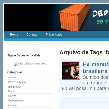
Home
Contato
Privacidade
Arquivo de Tags ‘fo
Siga o Depósito na Web
Ex-menudo
brasileira
Categorias
Sumido dos 
Adulto
em grande e
Beleza e Moda
Big Brother
80 vai posar nu para 
Brasil
Carros
Celebridades
Ciência