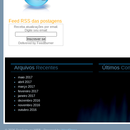
Feed RSS das postagens
Receba atualizações por email.
Digite seu email:
Delivered by
FeedBurner
Arquivos
Recentes
Últimos
Com
maio 2017
abril 2017
março 2017
fevereiro 2017
janeiro 2017
dezembro 2016
novembro 2016
outubro 2016