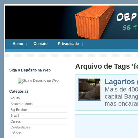
Home
Contato
Privacidade
Arquivo de Tags ‘f
Siga o Depósito na Web
Lagartos 
Mais de 400
Categorias
capital Ban
Adulto
mas encaram
Beleza e Moda
Big Brother
Brasil
Carros
Celebridades
Ciência