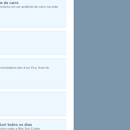
te de carro
envolveu em um acidente de carro na noite
resentadora deu à luz Eva, fruto do
Suri todos os dias
sto muito a filha Suri Cruise.