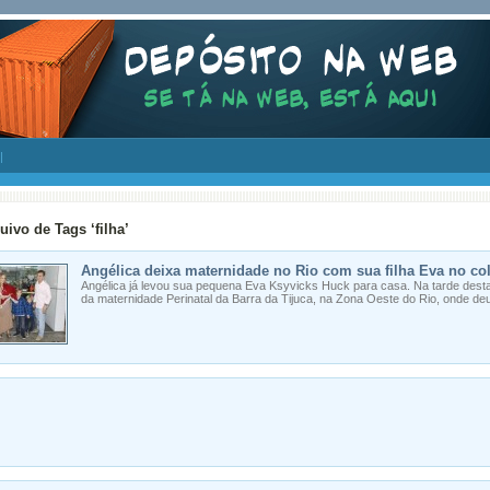
uivo de Tags ‘filha’
Angélica deixa maternidade no Rio com sua filha Eva no co
Angélica já levou sua pequena Eva Ksyvicks Huck para casa. Na tarde desta q
da maternidade Perinatal da Barra da Tijuca, na Zona Oeste do Rio, onde deu