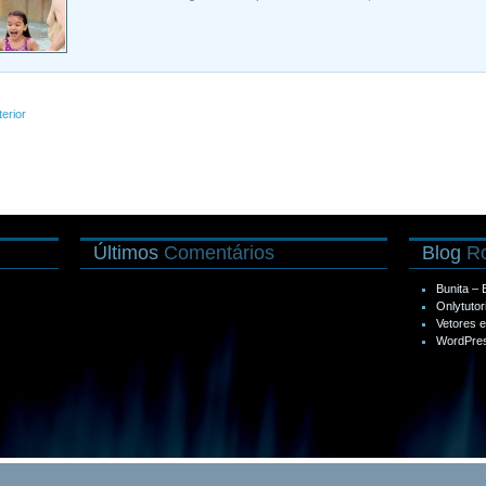
terior
Últimos
Comentários
Blog
Ro
Bunita –
Onlytutor
Vetores 
WordPres