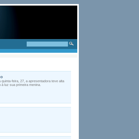
lo
uinta-feira, 27, a apresentadora teve alta
 à luz sua primeira menina.