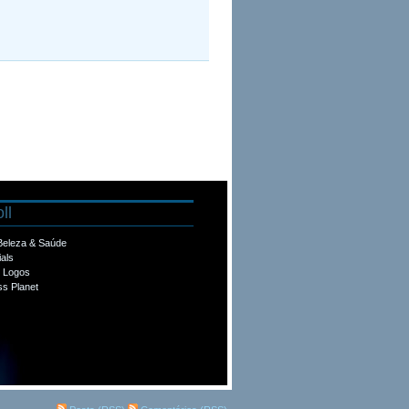
ll
 Beleza & Saúde
ials
e Logos
s Planet