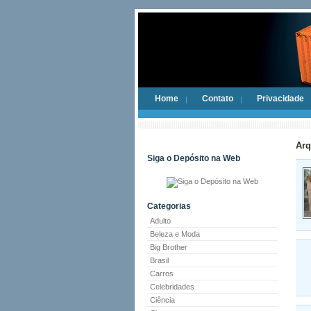
Home
Contato
Privacidade
Arq
Siga o Depósito na Web
Categorias
Adulto
Beleza e Moda
Big Brother
Brasil
Carros
Celebridades
Ciência