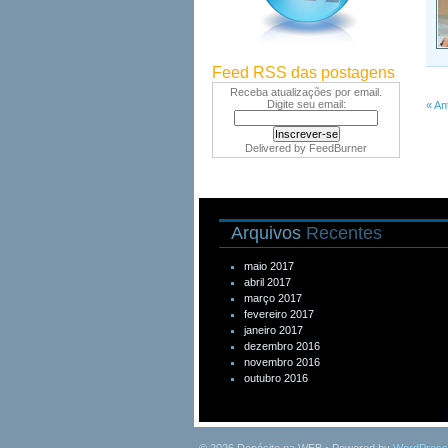
Feed RSS das postagens
Receba atualizações por email.
Digite seu email:
« An
Delivered by
FeedBurner
Arquivos
Recentes
maio 2017
abril 2017
março 2017
fevereiro 2017
janeiro 2017
dezembro 2016
novembro 2016
outubro 2016