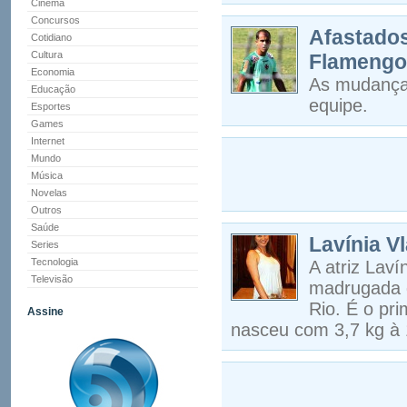
Cinema
Concursos
Afastados
Cotidiano
Cultura
Flamengo
Economia
As mudança
Educação
equipe.
Esportes
Games
Internet
Mundo
Música
Novelas
Outros
Saúde
Lavínia V
Series
Tecnologia
A atriz Laví
Televisão
madrugada d
Rio. É o pr
Assine
nasceu com 3,7 kg à 