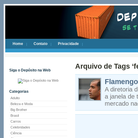
Home
Contato
Privacidade
Arquivo de Tags ‘fe
Siga o Depósito na Web
Flamengo 
A diretoria
Categorias
a janela de 
Adulto
mercado naci
Beleza e Moda
Big Brother
Brasil
Carros
Celebridades
Ciência