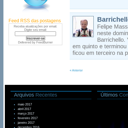
Barrichel
Feed RSS das postagens
Felipe Mass
Receba atualizações por email.
Digite seu email:
neste domin
Barrichello
Delivered by
FeedBurner
em quinto e terminou 
ficou em terceiro na 
« Anterior
Arquivos
Recentes
Últimos
Com
maio 2017
abril 2017
março 2017
fevereiro 2017
janeiro 2017
dezembro 2016