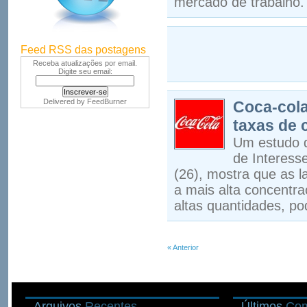
mercado de trabalho.
Feed RSS das postagens
Receba atualizações por email.
Digite seu email:
Delivered by
FeedBurner
Coca-cola
taxas de 
Um estudo d
de Interesse
(26), mostra que as l
a mais alta concentra
altas quantidades, po
« Anterior
Arquivos
Recentes
Últimos
Com