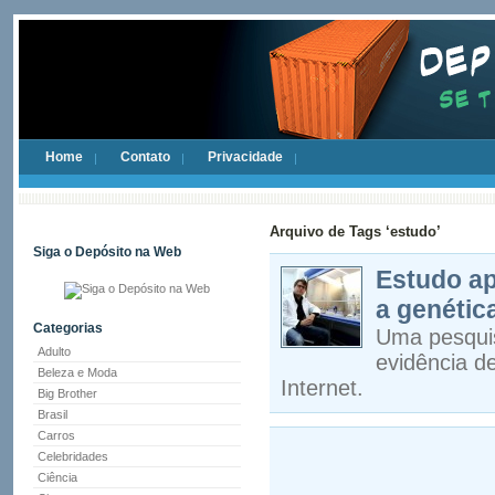
Home
Contato
Privacidade
Arquivo de Tags ‘estudo’
Siga o Depósito na Web
Estudo ap
a genétic
Categorias
Uma pesquis
Adulto
evidência de
Beleza e Moda
Internet.
Big Brother
Brasil
Carros
Celebridades
Ciência