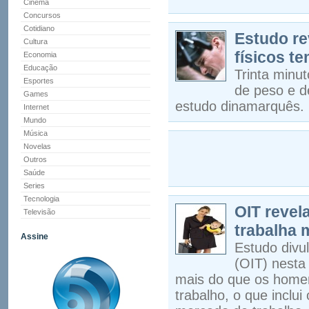
Cinema
Concursos
Cotidiano
Estudo re
Cultura
físicos t
Economia
Educação
Trinta minut
Esportes
de peso e d
Games
estudo dinamarquês.
Internet
Mundo
Música
Novelas
Outros
Saúde
Series
Tecnologia
OIT revel
Televisão
trabalha
Assine
Estudo divu
(OIT) nesta
mais do que os homen
trabalho, o que inclu