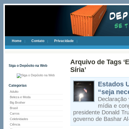
Home
Contato
Privacidade
Arquivo de Tags 
Siga o Depósito na Web
Síria’
Estados U
Categorias
“seja nec
Adulto
Beleza e Moda
Declaração 
Big Brother
mídia e con
Brasil
presidente Donald Tr
Carros
governo de Bashar A
Celebridades
Ciência