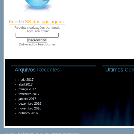
Feed RSS das postagens
Receba atualizações por email.
Digite seu email:
Delivered by
FeedBurner
Arquivos
Recentes
Últimos
Com
maio 2017
abril 2017
março 2017
fevereiro 2017
janeiro 2017
dezembro 2016
novembro 2016
outubro 2016