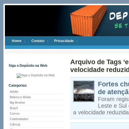
Home
Contato
Privacidade
Arquivo de Tags ‘
Siga o Depósito na Web
velocidade reduzid
Fortes ch
Categorias
de atençã
Adulto
Beleza e Moda
Foram regis
Big Brother
Leste e Sul
Brasil
a velocidade reduzida
Carros
Celebridades
Ciência