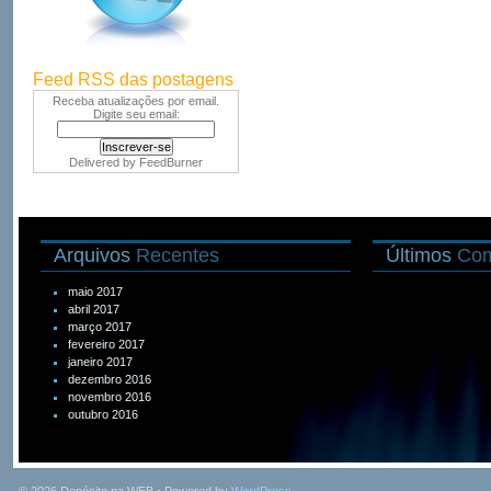
Feed RSS das postagens
Receba atualizações por email.
Digite seu email:
Delivered by
FeedBurner
Arquivos
Recentes
Últimos
Com
maio 2017
abril 2017
março 2017
fevereiro 2017
janeiro 2017
dezembro 2016
novembro 2016
outubro 2016