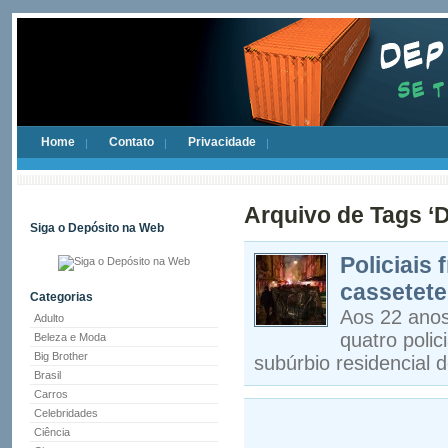
Home
Contato
Privacidade
Arquivo de Tags ‘
Siga o Depósito na Web
Policiais
cassetete
Categorias
Aos 22 anos
Adulto
quatro polic
Beleza e Moda
Big Brother
subúrbio residencial d
Brasil
Carros
Celebridades
Ciência