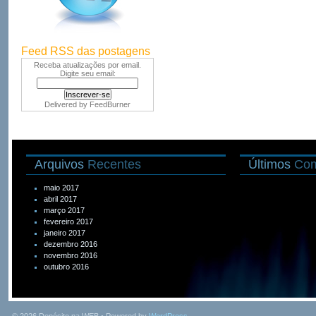
Feed RSS das postagens
Receba atualizações por email.
Digite seu email:
Delivered by
FeedBurner
Arquivos
Recentes
Últimos
Com
maio 2017
abril 2017
março 2017
fevereiro 2017
janeiro 2017
dezembro 2016
novembro 2016
outubro 2016