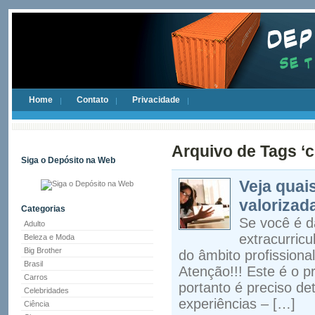
Home
Contato
Privacidade
Arquivo de Tags ‘c
Siga o Depósito na Web
Veja quai
valorizad
Categorias
Se você é d
Adulto
extracurricu
Beleza e Moda
Big Brother
do âmbito profissiona
Brasil
Atenção!!! Este é o p
Carros
portanto é preciso det
Celebridades
experiências – […]
Ciência