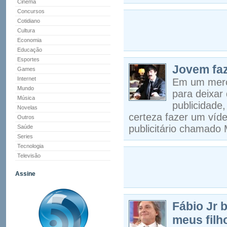
Cinema
Concursos
Cotidiano
Cultura
Economia
Educação
Esportes
Jovem faz
Games
Internet
Em um merca
Mundo
para deixar
Música
publicidade
Novelas
certeza fazer um víd
Outros
publicitário chamado 
Saúde
Series
Tecnologia
Televisão
Assine
Fábio Jr 
meus filh