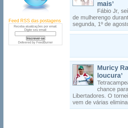
mais’
Fábio Jr, s
de mulherengo durant
Feed RSS das postagens
segunda, 1º de agosto
Receba atualizações por email.
Digite seu email:
Delivered by
FeedBurner
Muricy Ra
loucura’
Tetracampeã
chance para 
Libertadores. O torne
vem de várias elimin