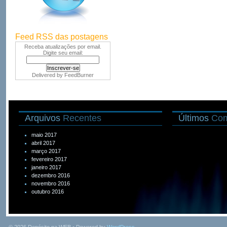
Feed RSS das postagens
Receba atualizações por email.
Digite seu email:
Delivered by
FeedBurner
Arquivos
Recentes
Últimos
Com
maio 2017
abril 2017
março 2017
fevereiro 2017
janeiro 2017
dezembro 2016
novembro 2016
outubro 2016