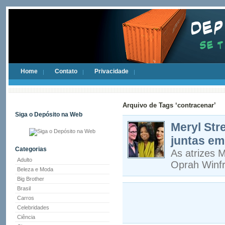
Home
Contato
Privacidade
Arquivo de Tags ‘contracenar’
Siga o Depósito na Web
Meryl Str
juntas e
Categorias
As atrizes 
Adulto
Oprah Winfr
Beleza e Moda
Big Brother
Brasil
Carros
Celebridades
Ciência