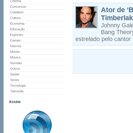
Cinema
Concursos
Ator de ‘
Cotidiano
Timberla
Cultura
Economia
Johnny Gale
Educação
Bang Theory,
Esportes
estrelado pelo cantor 
Games
Internet
Mundo
Música
Novelas
Outros
Saúde
Series
Tecnologia
Televisão
Assine