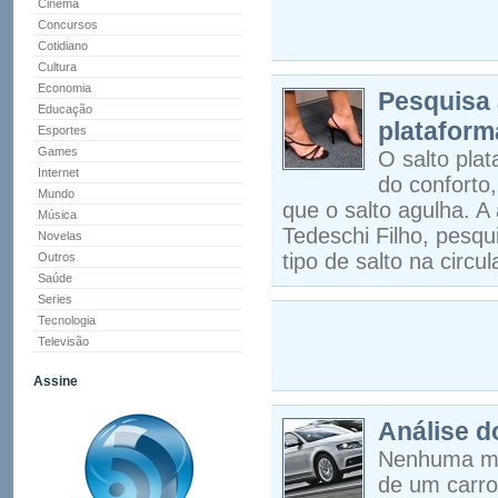
Cinema
Concursos
Cotidiano
Cultura
Economia
Pesquisa 
Educação
plataform
Esportes
Games
O salto pla
Internet
do conforto,
Mundo
que o salto agulha. A
Música
Tedeschi Filho, pesqu
Novelas
tipo de salto na circ
Outros
Saúde
Series
Tecnologia
Televisão
Assine
Análise d
Nenhuma mo
de um carro