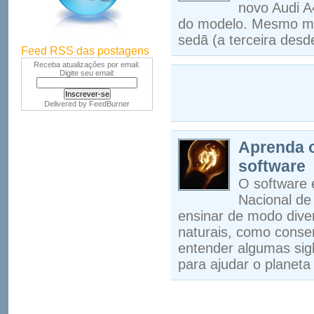
novo Audi A
do modelo. Mesmo mai
sedã (a terceira desd
Feed RSS das postagens
Receba atualizações por email.
Digite seu email:
Delivered by
FeedBurner
Aprenda o
software
O software 
Nacional de
ensinar de modo diver
naturais, como conser
entender algumas si
para ajudar o planeta 