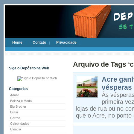
Home
Contato
Privacidade
Arquivo de Tags ‘c
Siga o Depósito na Web
Acre ganh
vésperas 
Categorias
Às vésperas
Adulto
primeira vez
Beleza e Moda
Big Brother
lojas de rua ou no c
Brasil
que o Acre, no ponto 
Carros
Celebridades
Ciência