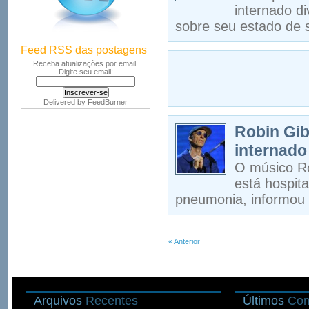
internado di
sobre seu estado de 
Feed RSS das postagens
Receba atualizações por email.
Digite seu email:
Delivered by
FeedBurner
Robin Gib
internad
O músico Ro
está hospit
pneumonia, informou 
« Anterior
Arquivos
Recentes
Últimos
Com