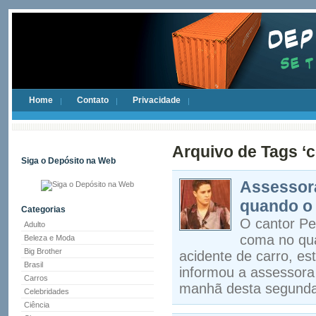
Home
Contato
Privacidade
Arquivo de Tags ‘
Siga o Depósito na Web
Assessora
quando o 
Categorias
O cantor Pe
Adulto
coma no qua
Beleza e Moda
Big Brother
acidente de carro, es
Brasil
informou a assessora
Carros
manhã desta segunda-
Celebridades
Ciência