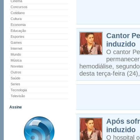
Cinema
Concursos
Cotidiano
Cultura
Economia
Educação
Cantor P
Esportes
induzido
Games
Internet
O cantor Pe
Mundo
permanecer 
Música
hemodiálise, segundo
Novelas
desta terça-feira (24)
Outros
Saúde
Series
Tecnologia
Televisão
Assine
Após sofr
induzido
O hospital o