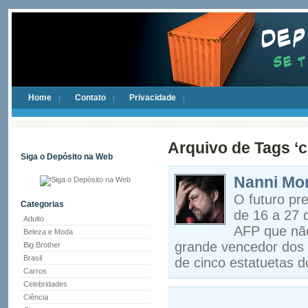
Home
Contato
Privacidade
Arquivo de Tags ‘ci
Siga o Depósito na Web
Nanni More
O futuro pr
Categorias
de 16 a 27 d
Adulto
AFP que não 
Beleza e Moda
grande vencedor dos p
Big Brother
Brasil
de cinco estatuetas 
Carros
Celebridades
Ciência