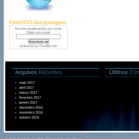
Feed RSS das postagens
Receba atualizações por email.
Digite seu email:
Delivered by
FeedBurner
Arquivos
Recentes
Últimos
Com
maio 2017
abril 2017
março 2017
fevereiro 2017
janeiro 2017
dezembro 2016
novembro 2016
outubro 2016