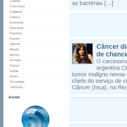
Cinema
as bactérias […]
Concursos
Cotidiano
Cultura
Economia
Educação
Esportes
Games
Internet
Câncer di
Mundo
de chance
Música
O carcinoma 
Novelas
Outros
argentina C
Saúde
tumor maligno nessa g
Series
chefe do serviço de c
Tecnologia
Câncer (Inca), no Rio
Televisão
Assine