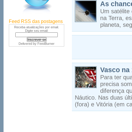
As chance
Um satélite 
na Terra, e
Feed RSS das postagens
planeta, se
Receba atualizações por email.
Digite seu email:
Delivered by
FeedBurner
Vasco na 
Para ter qu
precisa soma
diferença q
Náutico. Nas duas últ
(fora) e Vitória (em