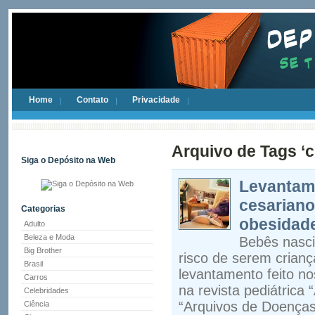
Home
Contato
Privacidade
Arquivo de Tags ‘
Siga o Depósito na Web
Levantame
cesariano
Categorias
obesidade
Adulto
Beleza e Moda
Bebês nasci
Big Brother
risco de serem crian
Brasil
levantamento feito no
Carros
na revista pediátrica
Celebridades
“Arquivos de Doenças 
Ciência